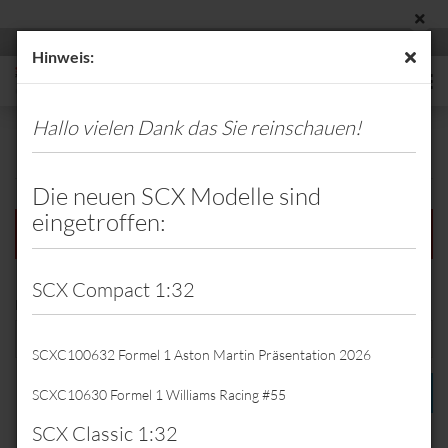
Hinweis:
Hallo vielen Dank das Sie reinschauen!
Erweiterte Suche
Die neuen SCX Modelle sind
eingetroffen:
Die Suche ergab keine genauen Treffer.
SCX Compact 1:32
MÖCHTEN
Möchten Sie noch einmal suchen?
SIE
NOCH
SCXC100632 Formel 1 Aston Martin Präsentation 2026
EINMAL
SUCHEN?
SUCHEN
SCXC10630 Formel 1 Williams Racing #55
SCX Classic 1:32