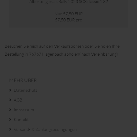
nach Terminvereinbarung, abzuholen.
Alberto Iglesias Rally 2023 SCX classic 1:32
Nur 57,50 EUR
57,50 EUR pro
Besuchen Sie mich auf den Verkaufsbörsen oder Sie holen Ihre
Bestellung in 76767 Hagenbach abholen( nach Vereinbarung).
MEHR ÜBER...
Datenschutz
AGB
Impressum
Kontakt
Versand- & Zahlungsbedingungen