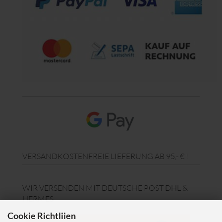
VERSANDKOSTENFREIE LIEFERUNG AB 95,- € !
WIR VERSENDEN MIT DEUTSCHE POST DHL &
HERMES
Cookie Richtliien