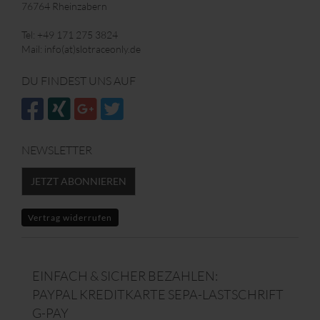
76764 Rheinzabern
Tel: +49 171 275 3824
Mail: info(at)slotraceonly.de
DU FINDEST UNS AUF
NEWSLETTER
JETZT ABONNIEREN
Vertrag widerrufen
EINFACH & SICHER BEZAHLEN:
PAYPAL KREDITKARTE SEPA-LASTSCHRIFT
G-PAY