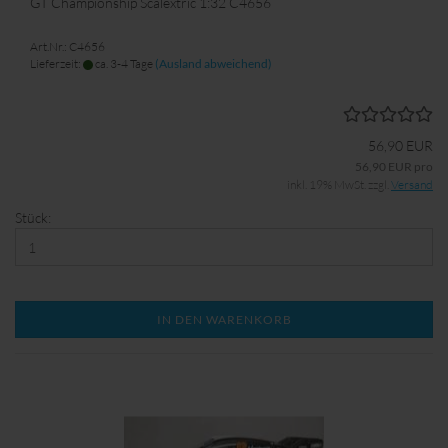
GT Championship Scalextric 1:32 C4656
Art.Nr.: C4656
Lieferzeit:
ca. 3-4 Tage
(Ausland abweichend)
56,90 EUR
56,90 EUR pro
inkl. 19% MwSt. zzgl.
Versand
Stück:
IN DEN WARENKORB