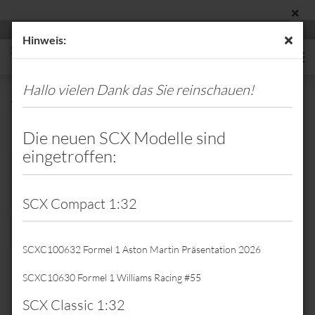
Hinweis:
Hallo vielen Dank das Sie reinschauen!
Toyota
Die neuen SCX Modelle sind
eingetroffen:
Sortieren nach
Sortieren nach
Alle Hersteller
8 pro Seite
pro Seite
SCX Compact 1:32
1
2
3
4
»
SCXC100632 Formel 1 Aston Martin Präsentation 2026
SCXC10630 Formel 1 Williams Racing #55
SCX Classic 1:32