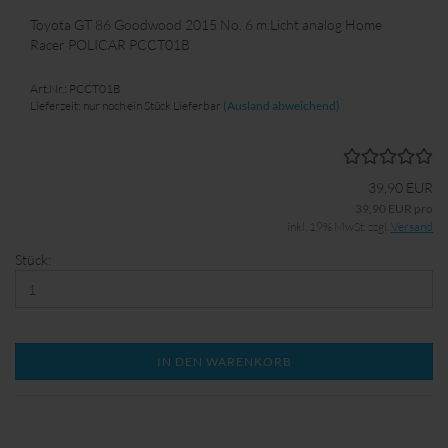
Toyota GT 86 Goodwood 2015 No. 6 m.Licht analog Home
Racer POLICAR PCCT01B
Art.Nr.: PCCT01B
Lieferzeit: nur noch ein Stück Lieferbar
(Ausland abweichend)
39,90 EUR
39,90 EUR pro
inkl. 19% MwSt. zzgl.
Versand
Stück:
IN DEN WARENKORB