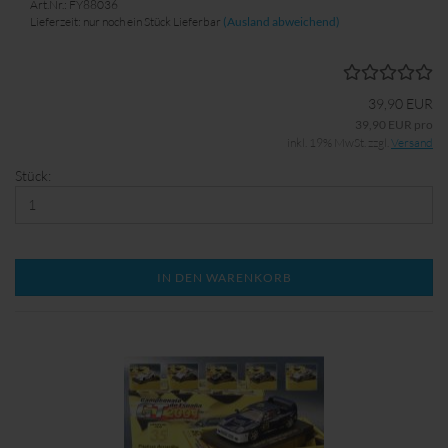
Art.Nr.: FY88036
Lieferzeit: nur noch ein Stück Lieferbar
(Ausland abweichend)
39,90 EUR
39,90 EUR pro
inkl. 19% MwSt. zzgl.
Versand
Stück:
IN DEN WARENKORB