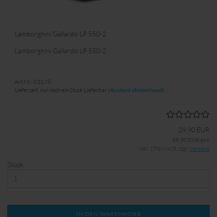
nach Terminvereinbarung, abzuholen.
Lamborghini Gallardo LP 550-2
Lamborghini Gallardo LP 550-2
Art.Nr.: C3178
Lieferzeit: nur noch ein Stück Lieferbar
(Ausland abweichend)
29,90 EUR
29,90 EUR pro
inkl. 19% MwSt. zzgl.
Versand
Stück:
IN DEN WARENKORB