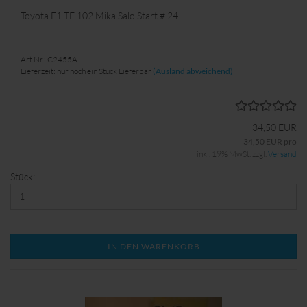
Toyota F1 TF 102 Mika Salo Start # 24
Art.Nr.: C2455A
Lieferzeit: nur noch ein Stück Lieferbar
(Ausland abweichend)
34,50 EUR
34,50 EUR pro
inkl. 19% MwSt. zzgl.
Versand
Stück:
IN DEN WARENKORB