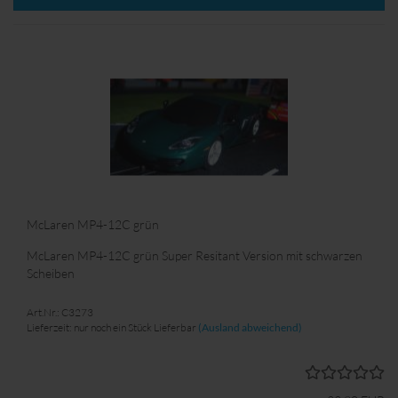
McLaren MP4-12C grün
McLaren MP4-12C grün Super Resitant Version mit schwarzen
Scheiben
Art.Nr.: C3273
Lieferzeit: nur noch ein Stück Lieferbar
(Ausland abweichend)