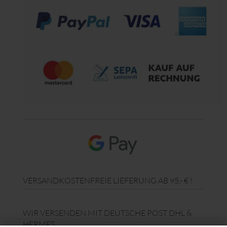
VERSANDKOSTENFREIE LIEFERUNG AB 95,- € !
WIR VERSENDEN MIT DEUTSCHE POST DHL &
HERMES