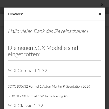
Hinweis:
Hallo vielen Dank das Sie reinschauen!
Ortmann Wieselflinke Reifen
Die neuen SCX Modelle sind
eingetroffen:
Sortieren nach
Sortieren nach
Alle Hersteller
8 pro Seite
pro Seite
SCX Compact 1:32
1
2
3
4
5
6
7
8
»
SCXC100632 Formel 1 Aston Martin Präsentation 2026
SCXC10630 Formel 1 Williams Racing #55
SCX Classic 1:32