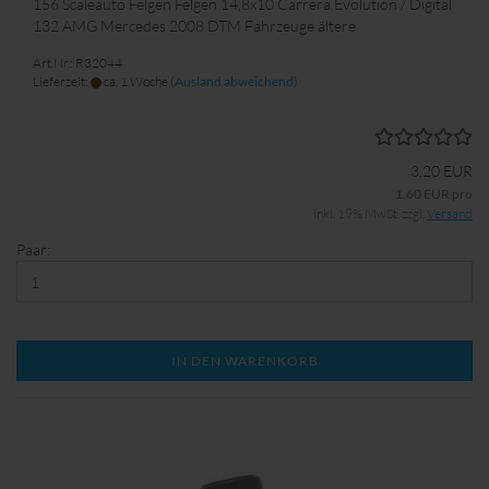
156 Scaleauto Felgen Felgen 14,8x10 Carrera Evolution / Digital
132 AMG Mercedes 2008 DTM Fahrzeuge ältere
Art.Nr.: R32044
Lieferzeit:
ca. 1 Woche
(Ausland abweichend)
3,20 EUR
1,60 EUR pro
inkl. 19% MwSt. zzgl.
Versand
Paar:
IN DEN WARENKORB