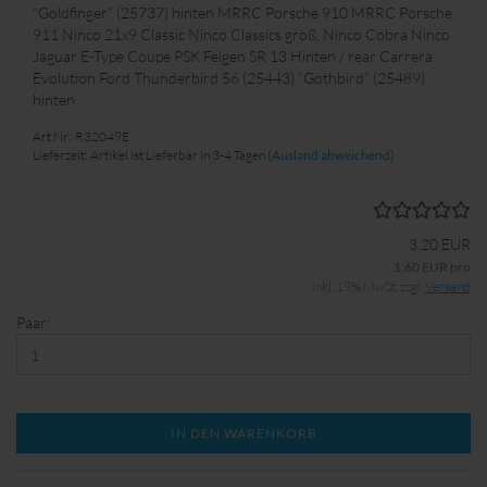
“Goldfinger” (25737) hinten MRRC Porsche 910 MRRC Porsche
911 Ninco 21x9 Classic Ninco Classics groß, Ninco Cobra Ninco
Jaguar E-Type Coupe PSK Felgen SR 13 Hinten / rear Carrera
Evolution Ford Thunderbird 56 (25443) “Gothbird” (25489)
hinten
Art.Nr.: R32049E
Lieferzeit: Artikel ist Lieferbar in 3-4 Tagen
(Ausland abweichend)
3,20 EUR
1,60 EUR pro
inkl. 19% MwSt. zzgl.
Versand
Paar:
IN DEN WARENKORB