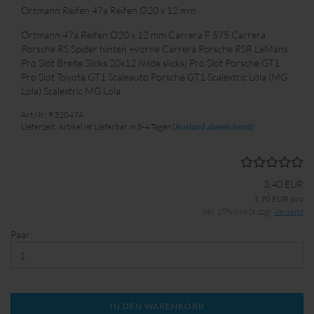
Ortmann Reifen 47a Reifen Ø20 x 12 mm
Ortmann 47a Reifen Ø20 x 12 mm Carrera F 575 Carrera
Porsche RS Spider hinten +vorne Carrera Porsche RSR LeMans
Pro Slot Breite Slicks 20x12 (wide slicks) Pro Slot Porsche GT1
Pro Slot Toyota GT1 Scaleauto Porsche GT1 Scalextric Lola (MG
Lola) Scalextric MG Lola
Art.Nr.: R32047A
Lieferzeit: Artikel ist Lieferbar in 3-4 Tagen
(Ausland abweichend)
3,40 EUR
1,70 EUR pro
inkl. 19% MwSt. zzgl.
Versand
Paar:
IN DEN WARENKORB