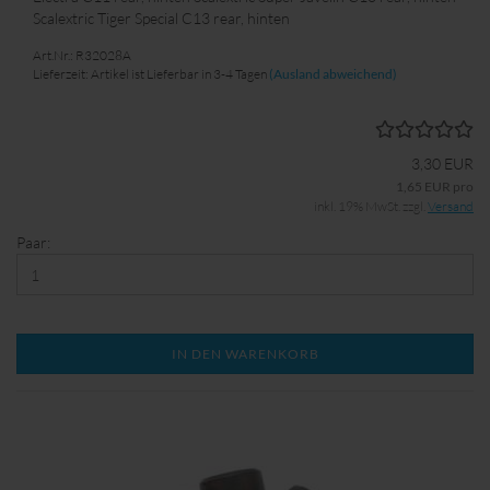
Scalextric Tiger Special C13 rear, hinten
Art.Nr.: R32028A
Lieferzeit: Artikel ist Lieferbar in 3-4 Tagen
(Ausland abweichend)
3,30 EUR
1,65 EUR pro
inkl. 19% MwSt. zzgl.
Versand
Paar:
IN DEN WARENKORB