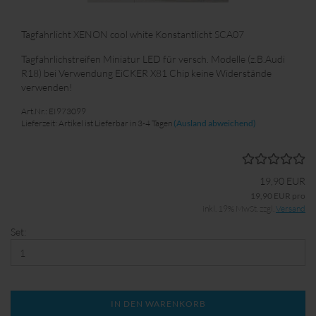
Tagfahrlicht XENON cool white Konstantlicht SCA07
Tagfahrlichstreifen Miniatur LED für versch. Modelle (z.B.Audi
R18) bei Verwendung EiCKER X81 Chip keine Widerstände
verwenden!
Art.Nr.: EI973099
Lieferzeit: Artikel ist Lieferbar in 3-4 Tagen
(Ausland abweichend)
19,90 EUR
19,90 EUR pro
inkl. 19% MwSt. zzgl.
Versand
Set:
IN DEN WARENKORB