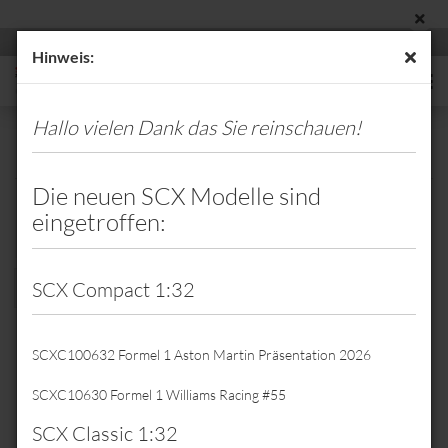
Hinweis:
Hallo vielen Dank das Sie reinschauen!
Eicker Racing
Die neuen SCX Modelle sind
eingetroffen:
Sortieren nach
Sortieren nach
8 pro Seite
pro Seite
SCX Compact 1:32
1
SCXC100632 Formel 1 Aston Martin Präsentation 2026
SCXC10630 Formel 1 Williams Racing #55
SCX Classic 1:32