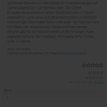
124 Digital Decoder zur Umrüstung von Fremdfahrzeugen auf
Carrera Digital132 / 124 Abmessungen: 30 x 18mm
Einstellbares Ansprechverhalten / Empfindlichkeit in 9 Stufen
Anschluß für Licht vorne, Licht/Bremslicht hinten und Blitzlicht
Hochwertiges Silikonkabel Glatte Unterseite - der Decoder kann
mit Kleber oder doppelseitigen Klebeband fixiert werden
Infrarot LED für die Weichen bereits an 80 mm langen Kabel
angelötet Achtung: Kein Spielzeug! Nicht geeignet für Kinder
unter 14 Jahren.
Art.Nr.: Ei973200A
Lieferzeit: Artikel ist Lieferbar in 3-4 Tagen
(Ausland abweichend)
38,00 EUR
38,00 EUR pro
inkl. 19% MwSt. zzgl.
Versand
Stück: