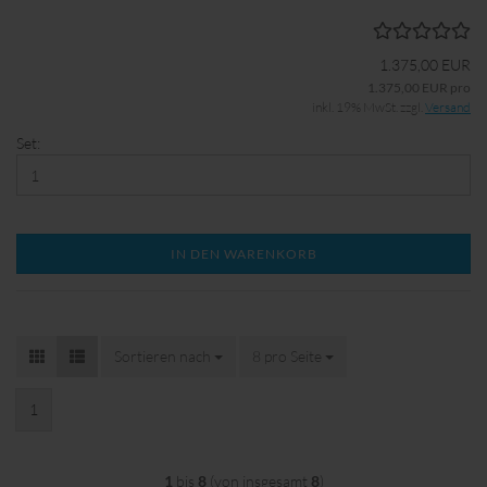
1.375,00 EUR
1.375,00 EUR pro
inkl. 19% MwSt. zzgl.
Versand
Set:
IN DEN WARENKORB
Sortieren nach
Sortieren nach
8 pro Seite
pro Seite
1
1
bis
8
(von insgesamt
8
)