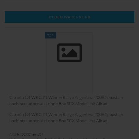
nach Terminvereinbarung, abzuholen.
IN DEN WARENKORB
TOP
Citroën C4 WRC #1 WinnerRallye Argentina 2008 Sebastian
Loeb neu unbenutzt ohne Box SCX Modell mit Allrad
Citroën C4 WRC #1 WinnerRallye Argentina 2008 Sebastian
Loeb neu unbenutzt ohne Box SCX Modell mit Allrad
Art.Nr.: SCXChamp07