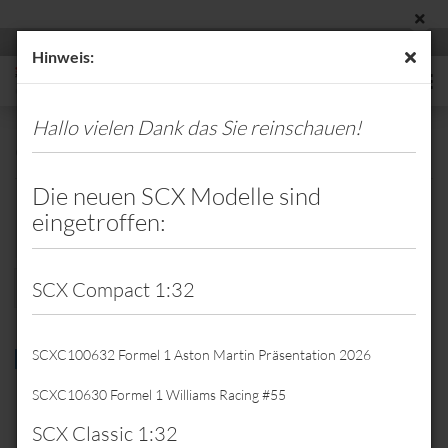
Hinweis:
Hallo vielen Dank das Sie reinschauen!
Citroen
Die neuen SCX Modelle sind
eingetroffen:
Sortieren nach
Sortieren nach
8 pro Seite
pro Seite
SCX Compact 1:32
1
SCXC100632 Formel 1 Aston Martin Präsentation 2026
TOP
SCXC10630 Formel 1 Williams Racing #55
SCX Classic 1:32