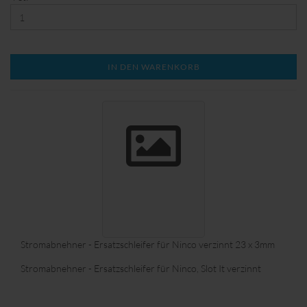
nach Terminvereinbarung, abzuholen.
IN DEN WARENKORB
Stromabnehner - Ersatzschleifer für Ninco verzinnt 23 x 3mm
Stromabnehner - Ersatzschleifer für Ninco, Slot It verzinnt