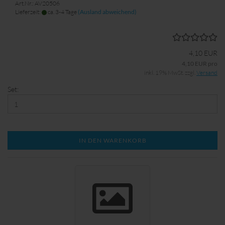
Art.Nr.: AV20506
Lieferzeit:
ca. 3-4 Tage
(Ausland abweichend)
4,10 EUR
4,10 EUR pro
inkl. 19% MwSt. zzgl.
Versand
Set:
IN DEN WARENKORB