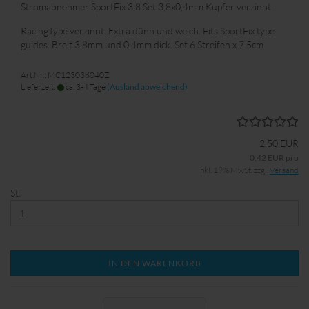
Stromabnehmer SportFix 3.8 Set 3,8x0,4mm Kupfer verzinnt
RacingType verzinnt. Extra dünn und weich. Fits SportFix type
guides. Breit 3.8mm und 0.4mm dick. Set 6 Streifen x 7.5cm
Art.Nr.: MC123038040Z
Lieferzeit:
ca. 3-4 Tage
(Ausland abweichend)
2,50 EUR
0,42 EUR pro
inkl. 19% MwSt. zzgl.
Versand
St:
IN DEN WARENKORB