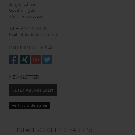
Jörg Kirschner
Goethering 28
76764 Rheinzabern
Tel: +49 171 275 3824
Mail: info(at)slotraceonly.de
DU FINDEST UNS AUF
NEWSLETTER
JETZT ABONNIEREN
Vertrag widerrufen
EINFACH & SICHER BEZAHLEN: