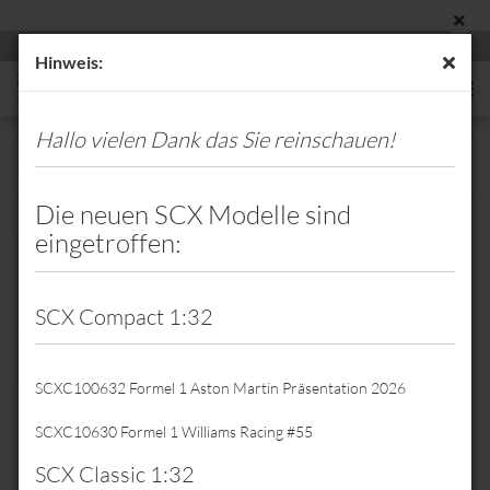
Hinweis:
Hallo vielen Dank das Sie reinschauen!
Stromabnehmer
Die neuen SCX Modelle sind
eingetroffen:
Sortieren nach
Sortieren nach
Alle Hersteller
8 pro Seite
pro Seite
SCX Compact 1:32
1
2
3
»
SCXC100632 Formel 1 Aston Martin Präsentation 2026
SCXC10630 Formel 1 Williams Racing #55
SCX Classic 1:32