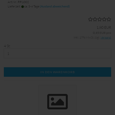
Art.Nr.: RR1002
Lieferzeit:
ca. 3-4 Tage
(Ausland abweichend)
1,80 EUR
0,45 EUR pro
inkl. 19% MwSt. zzgl.
Versand
4 St:
IN DEN WARENKORB