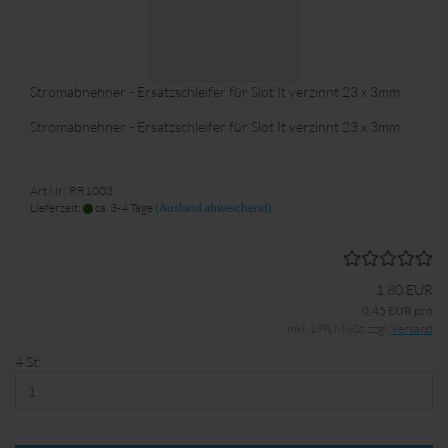
Stromabnehner - Ersatzschleifer für Slot It verzinnt 23 x 3mm
Stromabnehner - Ersatzschleifer für Slot It verzinnt 23 x 3mm
Art.Nr.: RR1003
Lieferzeit:
ca. 3-4 Tage
(Ausland abweichend)
1,80 EUR
0,45 EUR pro
inkl. 19% MwSt. zzgl.
Versand
4 St: